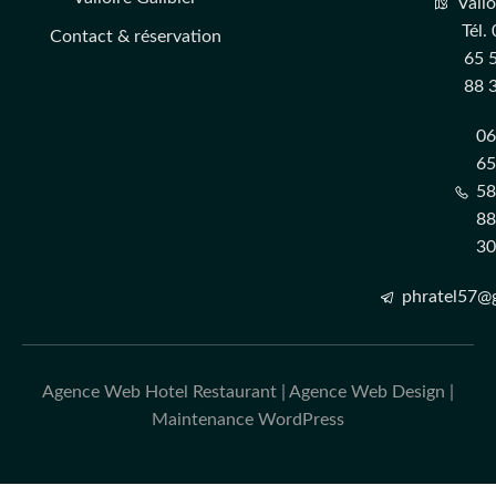
Vallo
Tél.
Contact & réservation
65 
88 
0
6
5
8
3
phratel57@
Agence Web Hotel Restaurant
|
Agence Web Design
|
Maintenance WordPress