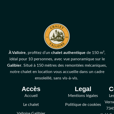
Réservation
Formulaire rapide, gratuit, sans engagement.
À Valloire
, profitez d’un
chalet
authentique
de 150 m²,
idéal pour 10 personnes, avec vue panoramique sur le
Galibier
. Situé à 150 mètres des remontées mécaniques,
notre chalet en location vous accueille dans un cadre
ensoleillé, sans vis-à-vis.
Accès
Legal
C
Accueil
Mentions légales
Le
Vern
Le chalet
Politique de cookies
734
Valloire Galibier