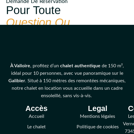
Demande De Réservation
Pour Toute
Question Ou
Réservation
Formulaire rapide, gratuit, sans engagement.
À Valloire
, profitez d’un
chalet
authentique
de 150 m²,
idéal pour 10 personnes, avec vue panoramique sur le
Galibier
. Situé à 150 mètres des remontées mécaniques,
notre chalet en location vous accueille dans un cadre
ensoleillé, sans vis-à-vis.
Accès
Legal
C
Accueil
Mentions légales
Le
Vern
Le chalet
Politique de cookies
734