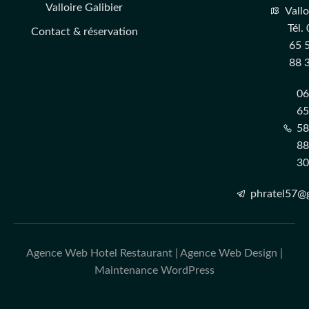
Valloire Galibier
Vallo
Tél.
Contact & réservation
65 
88 
0
6
5
8
3
phratel57@
Agence Web Hotel Restaurant
|
Agence Web Design
|
Maintenance WordPress